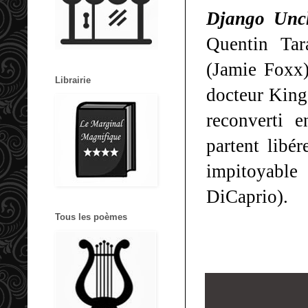
Django Unc
Quentin Tar
(Jamie Foxx)
Librairie
docteur King
reconverti 
partent libé
impitoyable 
DiCaprio).
Tous les poèmes