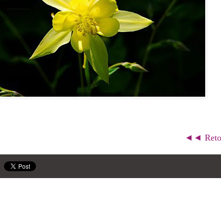
◄◄ Retou