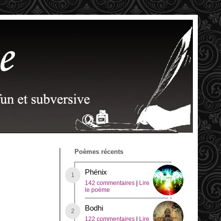
Poèmes récents
Phénix
142 commentaires
|
Lire
le poème
Bodhi
122 commentaires
|
Lire