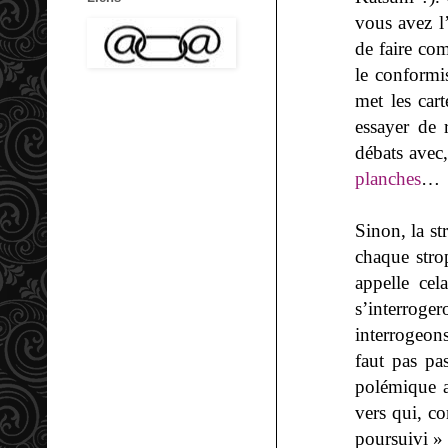
vous avez l’
de faire com
le conformis
met les cart
essayer de
débats avec
planches
…
Sinon, la s
chaque stro
appelle cel
s’interroger
interrogeons
faut pas pa
polémique a
vers qui, c
poursuivi »