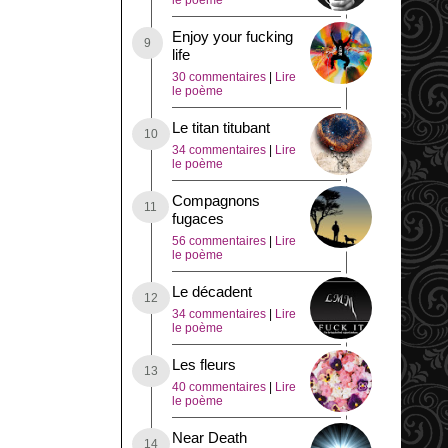
le poème
Enjoy your fucking
life
30 commentaires
|
Lire
le poème
Le titan titubant
34 commentaires
|
Lire
le poème
Compagnons
fugaces
56 commentaires
|
Lire
le poème
Le décadent
34 commentaires
|
Lire
le poème
Les fleurs
40 commentaires
|
Lire
le poème
Near Death