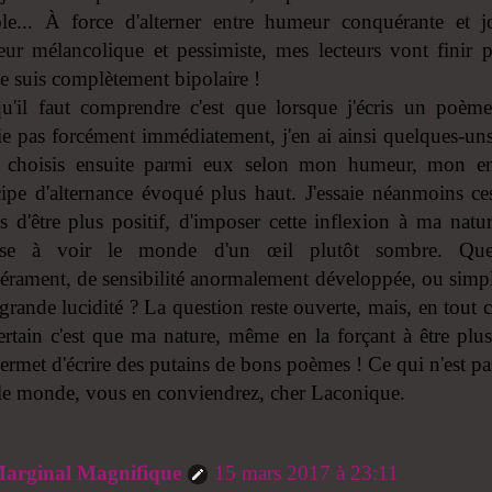
le... À force d'alterner entre humeur conquérante et j
ur mélancolique et pessimiste, mes lecteurs vont finir p
je suis complètement bipolaire !
u'il faut comprendre c'est que lorsque j'écris un poème
ie pas forcément immédiatement, j'en ai ainsi quelques-un
e choisis ensuite parmi eux selon mon humeur, mon en
cipe d'alternance évoqué plus haut. J'essaie néanmoins ce
s d'être plus positif, d'imposer cette inflexion à ma nat
sse à voir le monde d'un œil plutôt sombre. Que
érament, de sensibilité anormalement développée, ou simp
grande lucidité ? La question reste ouverte, mais, en tout c
certain c'est que ma nature, même en la forçant à être plus
ermet d'écrire des putains de bons poèmes ! Ce qui n'est p
 le monde, vous en conviendrez, cher Laconique.
arginal Magnifique
15 mars 2017 à 23:11