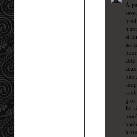
À pa
sexe
prod
n'im
et lo
les 
pour
côté
ceux
bite 
simp
souha
gros 
Et s
moul
hard
luxu