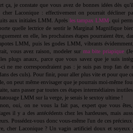
rt ça, je constate que vous avez de bonnes idées dès qu'il
, cher Laconique : effectivement on pourrait décliner p
uits aux initiales LMM. Après
les tampax LMM
, qui perme
porte quelle lectrice de sentir le Marginal Magnifique bi
nguement en elle, les prochaines étapes pourraient être, dan
capotes LMM, puis les godes LMM, vibrants évidemment,
rait, vous avez raison, modeler sur
ma bite priapique
(Je
 les plugs anaux, parce que vous savez que je suis intèg
-ci ne me correspondraient pas : je suis pas trop fan de
dans des culs). Pour finir, pour aller plus vite et pour que c
le, on peut même envisager que je pourrais moi-même four
ite, sans passer par toutes ces étapes intermédiaires inutile
tatouage LMM sur la verge, je serais le sextoy ultime !
inon, oui, on ne vous la fait pas, expert que vous êtes,
ages il y a des antécédents chez les hardeuses, mais auss
eurs. Possédez-vous donc vous-même l'un de ces précieux 
re, cher Laconique ? Un vagin artificiel doux et soyeux 