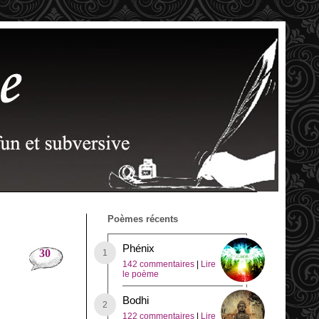
Poèmes récents
Phénix
30
142 commentaires
|
Lire
le poème
Bodhi
122 commentaires
|
Lire