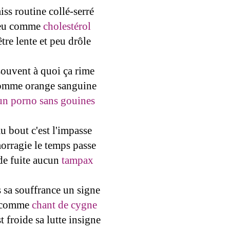
ss routine collé-serré
 feu comme
cholestérol
tre lente et peu drôle
ouvent à quoi ça rime
comme orange sanguine
un porno sans gouines
u bout c'est l'impasse
ragie le temps passe
 de fuite aucun
tampax
 sa souffrance un signe
e comme
chant de cygne
t froide sa lutte insigne