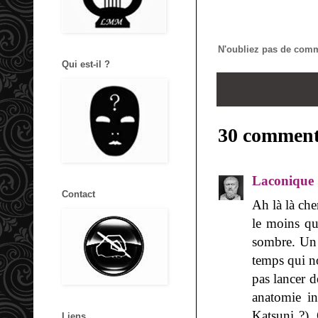
N'oubliez pas de comme
Qui est-il ?
30 comment
Laconique
Contact
Ah là là ch
le moins qu
sombre. Un c
temps qui n
pas lancer 
anatomie in
Katsuni ?). 
Liens