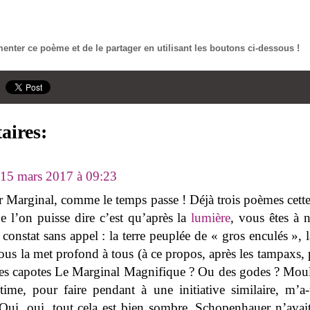
nter ce poème et de le partager en utilisant les boutons ci-dessous !
aires:
15 mars 2017 à 09:23
er Marginal, comme le temps passe ! Déjà trois poèmes cet
e l’on puisse dire c’est qu’après la
lumière
, vous êtes à 
onstat sans appel : la terre peuplée de « gros enculés », l
ous la met profond à tous (à ce propos, après les tampaxs,
des capotes Le Marginal Magnifique ? Ou des godes ? Moul
time, pour faire pendant à une initiative similaire, m’a-
Oui, oui, tout cela est bien sombre, Schopenhauer n’avait 