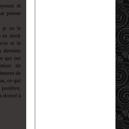
oyeuse et
ar penser
 je ne le
s en stock
vie et le
s derniers
ure qui me
stion de
lement de
as, ce qui
 positive,
as donné à