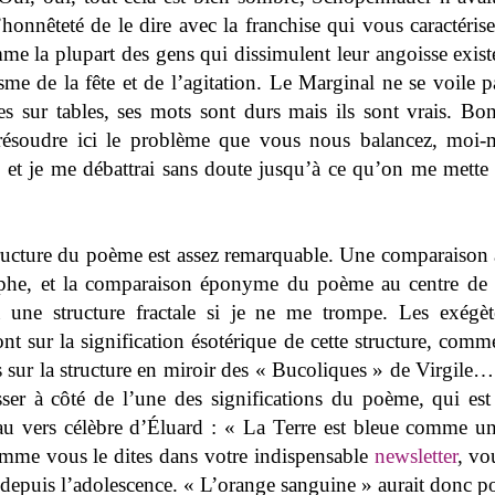
honnêteté de le dire avec la franchise qui vous caractérise
me la plupart des gens qui dissimulent leur angoisse existe
me de la fête et de l’agitation. Le Marginal ne se voile pa
es sur tables, ses mots sont durs mais ils sont vrais. Bon
 résoudre ici le problème que vous nous balancez, moi
, et je me débattrai sans doute jusqu’à ce qu’on me mett
tructure du poème est assez remarquable. Une comparaison 
phe, et la comparaison éponyme du poème au centre de c
a une structure fractale si je ne me trompe. Les exégè
ont sur la signification ésotérique de cette structure, com
 sur la structure en miroir des « Bucoliques » de Virgile… 
sser à côté de l’une des significations du poème, qui est
u vers célèbre d’Éluard : « La Terre est bleue comme u
omme vous le dites dans votre indispensable
newsletter
, vo
 depuis l’adolescence. « L’orange sanguine » aurait donc p