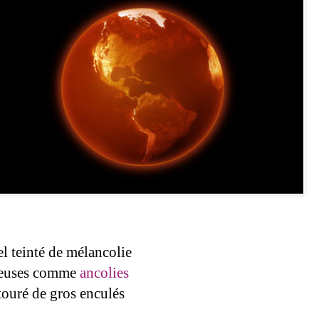
el teinté de mélancolie
cieuses comme
ancolies
touré de gros enculés