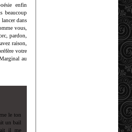
oésie enfin
ais beaucoup
 lancer dans
 comme vous,
orc, pardon,
avez raison,
préfère votre
 Marginal au
rne le ton
it un bail
it il me