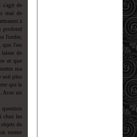
 s'agit de
as mal de
ttraient à
en profond
s l'ordre,
 que l'on
 laisse de
re et que
 mettre ma
e soit plus
rer qui le
s. Avec un
 question
i chez les
objets de
où mettre