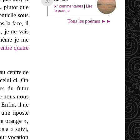
, plutôt que
67 commentaires
|
Lire
le poème
ntielle sous
Tous les poèmes ►►
s la face, il
, je ne vais
-même je me
e
entre quatre
au centre de
elui-ci. On
tes du futur
me nous nous
Enfin, il ne
 une riposte
ne orange »,
us a « suivi,
our vocation