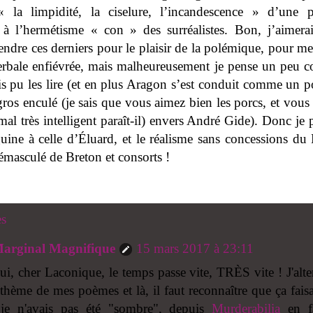
 la limpidité, la ciselure, l’incandescence » d’une p
 à l’hermétisme « con » des surréalistes. Bon, j’aimer
ndre ces derniers pour le plaisir de la polémique, pour me
erbale enfiévrée, mais malheureusement je pense un peu
is pu les lire (et en plus Aragon s’est conduit comme un p
os enculé (je sais que vous aimez bien les porcs, et vous 
mal très intelligent paraît-il) envers André Gide). Donc je 
uine à celle d’Éluard, et le réalisme sans concessions du
émasculé de Breton et consorts !
es
arginal Magnifique
15 mars 2017 à 23:11
ui, cher Laconique, le temps passe vite, TRÈS vite ! J'alte
 thème de mes poèmes et là, il faut reconnaître que ça faisa
je n'avais pas été "sombre", depuis
Murderabilia
en fa