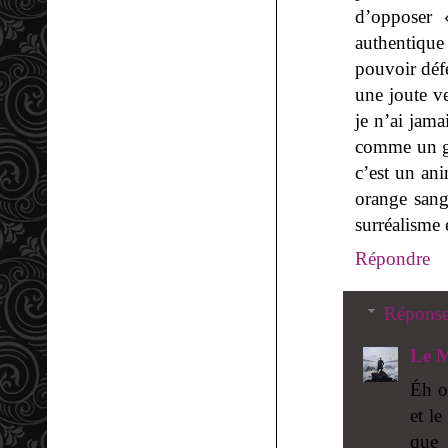
d’opposer «
authentique
pouvoir défe
une joute v
je n’ai jama
comme un gr
c’est un ani
orange sang
surréalisme 
Répondre
Répons
Le M
Éh o
et le
que 