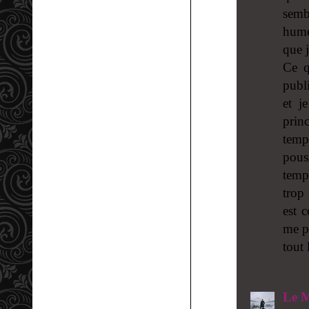
semb
hume
que 
Ce q
publ
et j
prin
temp
pou
temp
trop 
est 
me p
tout
Le M