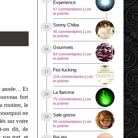
Experience
47 commentaires
|
Lire
le poème
Sonny Chiba
46 commentaires
|
Lire
le poème
Gourmets
64 commentaires
|
Lire
le poème
Fist-fucking
119 commentaires
|
Lire
le poème
te année… Et
La flamme
nouveau fort
75 commentaires
|
Lire
le poème
a routine, le
 pourquoi ne
Sale gosse
és sur votre
50 commentaires
|
Lire
le poème
t-on dit, de
pas tort, et
Bel été