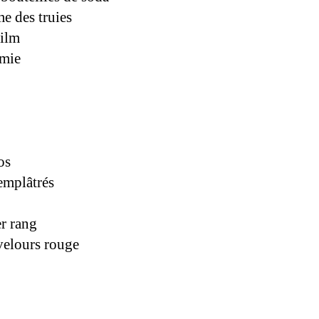
e des truies
ilm
mie
os
 emplâtrés
er rang
velours rouge