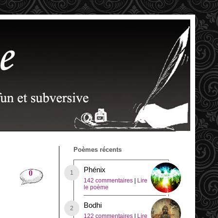
Poèmes récents
Phénix
0
142 commentaires
|
Lire
le poème
Bodhi
122 commentaires
|
Lire