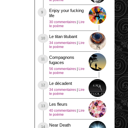
le poème
Enjoy your fucking
life
30 commentaires
|
Lire
le poème
Le titan titubant
34 commentaires
|
Lire
le poème
Compagnons
fugaces
56 commentaires
|
Lire
le poème
Le décadent
34 commentaires
|
Lire
le poème
Les fleurs
40 commentaires
|
Lire
le poème
Near Death