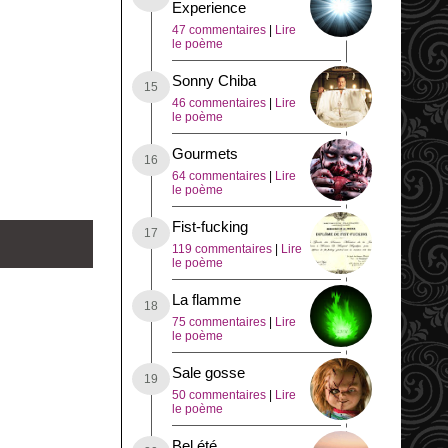
Experience
47 commentaires
|
Lire
le poème
Sonny Chiba
46 commentaires
|
Lire
le poème
Gourmets
64 commentaires
|
Lire
le poème
Fist-fucking
119 commentaires
|
Lire
le poème
La flamme
75 commentaires
|
Lire
le poème
Sale gosse
50 commentaires
|
Lire
le poème
Bel été