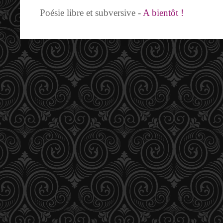
Poésie libre et subversive -
A bientôt !