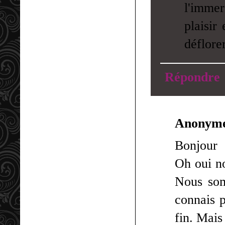
l'immer
plaisir
déflorer
Répondre
Anonym
Bonjour
Oh oui n
Nous som
connais p
fin. Mais