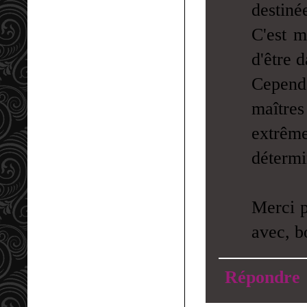
destiné
C'est m
d'être 
Cependa
maîtres 
extrêm
détermi
Merci p
avec, b
Répondre