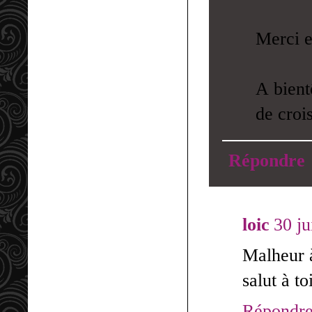
Merci e
A bient
de croi
Répondre
loic
30 ju
Malheur à
salut à t
Répondr