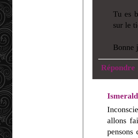
Tu es b
sur le t
Bonne j
Répondre
Ismeral
Inconscie
allons fa
pensons 