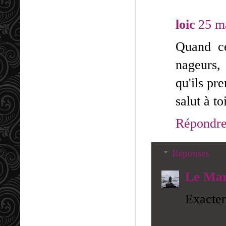
loic
25 m
Quand ce
nageurs,
qu'ils pr
salut à t
Répondr
Réponses
Le Mar
Exacte