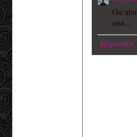
Ou alor
aise...
Répondre