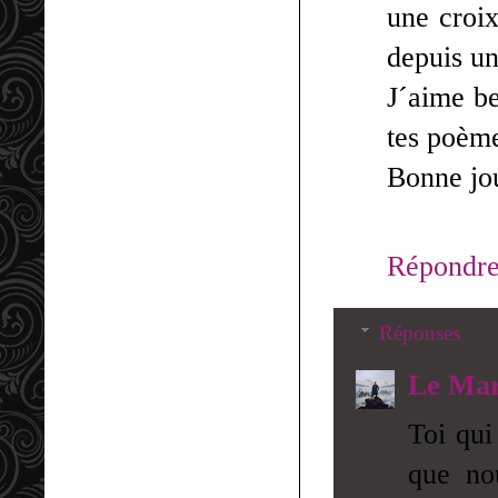
une croix
depuis un
J´aime b
tes poème
Bonne jo
Répondr
Réponses
Le Mar
Toi qui
que no