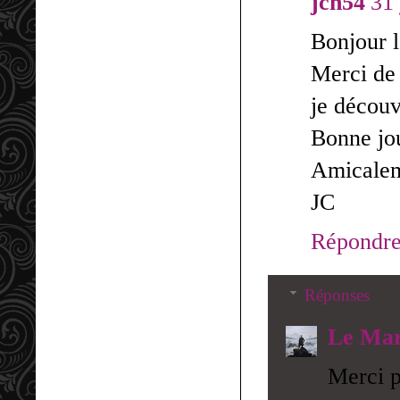
jcn54
31 
Bonjour 
Merci de 
je découvr
Bonne jo
Amicalem
JC
Répondr
Réponses
Le Mar
Merci p