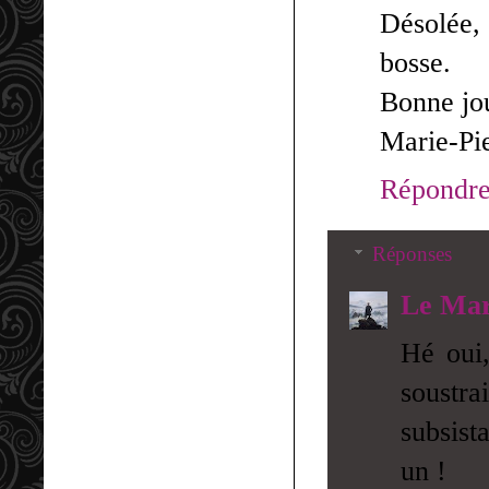
Désolée, 
bosse.
Bonne jo
Marie-Pi
Répondr
Réponses
Le Mar
Hé oui
soustr
subsist
un !