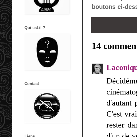
boutons ci-des
Qui est-il ?
14 comment
Laconiq
Décidé
Contact
cinémato
d'autant 
C'est vra
rester da
d'un de v
Liens