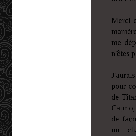
Merci e
manière
me dépl
n'êtes p
J'aurai
pour co
de Tita
Caprio,
de faço
un cha