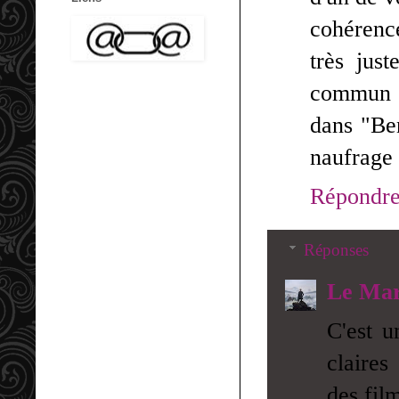
cohérence
très jus
commun n
dans "Ben
naufrage 
Répondr
Réponses
Le Mar
C'est u
claires
des film