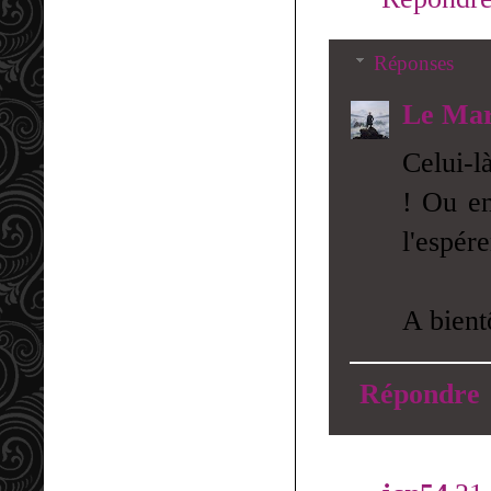
Réponses
Le Mar
Celui-l
! Ou en
l'espére
A bient
Répondre