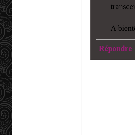
transcen
A bient
Répondre