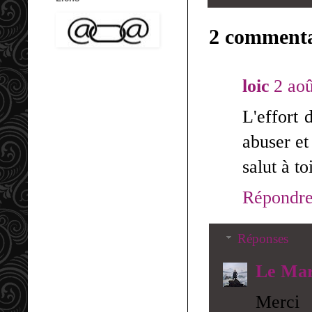
2 commenta
loic
2 aoû
L'effort 
abuser et
salut à toi
Répondr
Réponses
Le Mar
Merci 