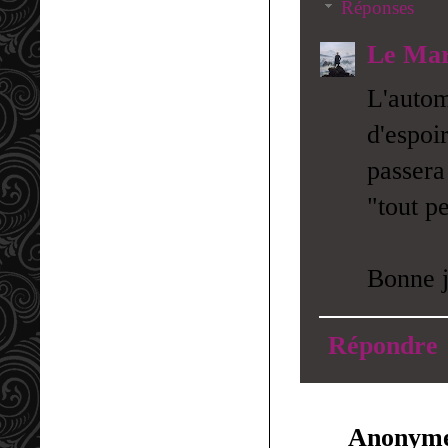
Réponses
Le Mar
L'auto
d'espoi
passera
"tout pe
Bonne j
Répondre
Anonym