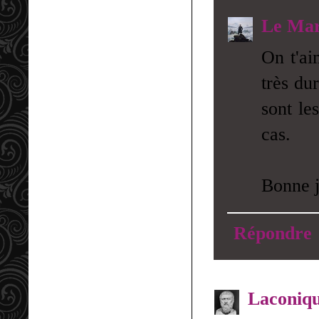
Le Mar
On t'ai
très du
sont le
cas.
Bonne j
Répondre
Laconiq