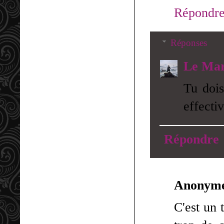
Répondr
Réponses
Le Mar
Tu dois
effectiv
Répondre
Anonym
C'est un 