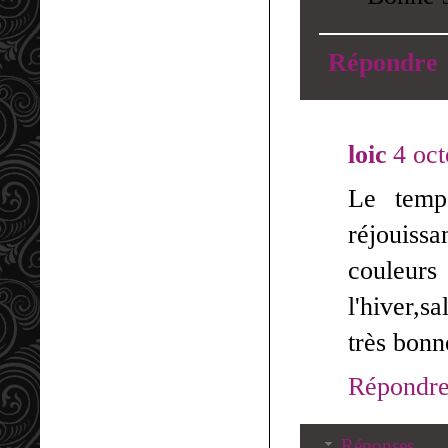
Répondre
loic
4 oc
Le temp
réjouiss
couleurs
l'hiver,s
très bonne
Répondr
Réponses