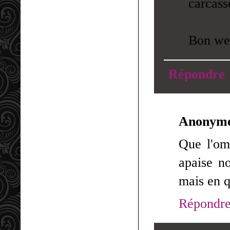
carcass
Bon we
Répondre
Anonym
Que l'om
apaise no
mais en q
Répondr