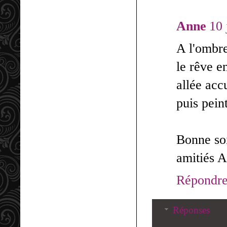
Anne
10 
A l'ombre
le rêve 
allée acc
puis pein
Bonne so
amitiés 
Répondr
Réponses