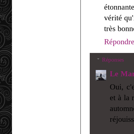
étonnant
vérité qu'
très bonne
Répondr
Réponses
Le Mar
Oui, c'
et à la
automn
réjouis