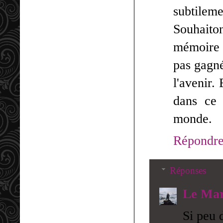
subtileme
Souhaiton
mémoire 
pas gagné
l'avenir.
dans ce 
monde.
Répondr
Réponses
Le Mar
Si peu 