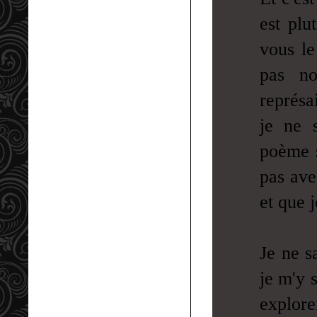
est plu
vous le
pas no
représa
je ne s
poème s
pas ave
et que 
Je ne s
je m'y 
explore