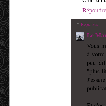
Répondr
Réponses
Le Mar
Vous me
à votre 
peu dif
"plus l
J'essai
publicat
Et c'es