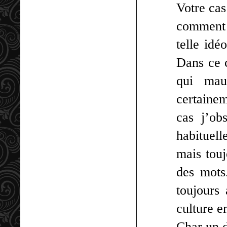
Votre cas
comment 
telle idé
Dans ce c
qui mau
certainem
cas j’ob
habituell
mais touj
des mots.
toujours
culture e
Char un d