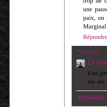
trop de 
une paus
paix, on
Marginal
Répondr
Réponses
Le Mar
Une pau
sur ses
Répondre