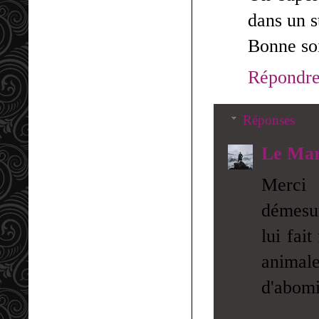
dans un s
Bonne soi
Répondr
Réponses
Le Mar
Merci 
démesur
lui fai
anima
d'abomin