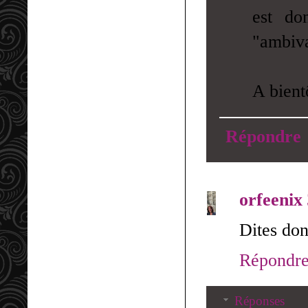
est do
"ambiva
A bient
Répondre
orfeenix
Dites don
Répondr
Réponses