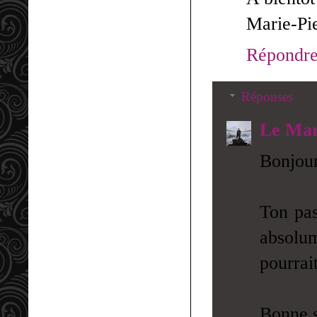
Marie-Pi
Répondr
Réponses
Le Mar
Bonjour
Ton pas
absolu
pourrait
Bonne s