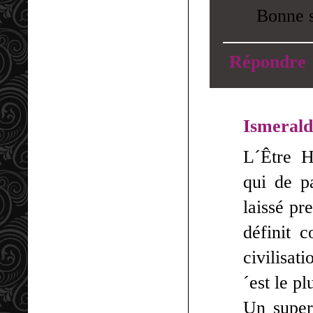
Bonne s
Répondre
Ismeral
L´Être H
qui de pa
laissé pr
définit 
civilisat
´est le p
Un super