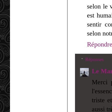
selon le 
est huma
sentir co
selon not
Répondr
Réponses
Le Mar
Merci 
l'essen
triste 
aussi tr