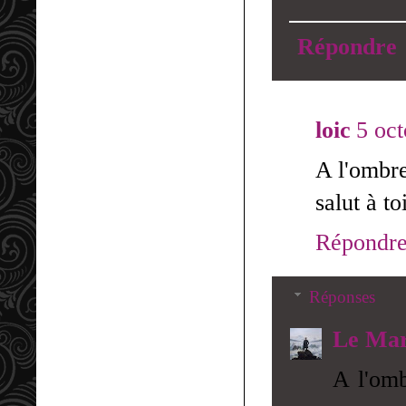
Répondre
loic
5 oc
A l'ombre
salut à to
Répondr
Réponses
Le Mar
A l'omb