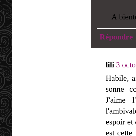
A bient
Répondre
lili
3 octo
Habile, a
sonne co
J'aime l
l'ambival
espoir et
est cette