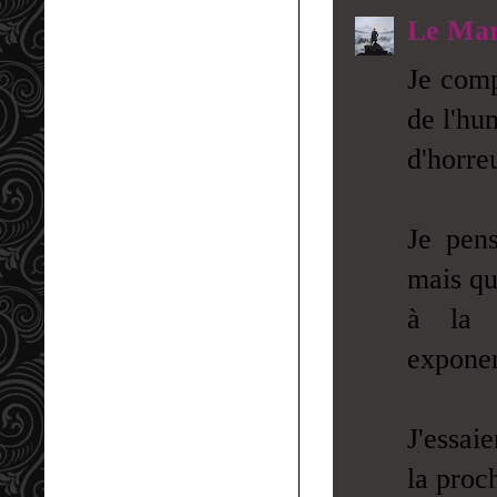
Le Mar
Je comp
de l'hu
d'horre
Je pens
mais qu
à la p
exponen
J'essai
la proch