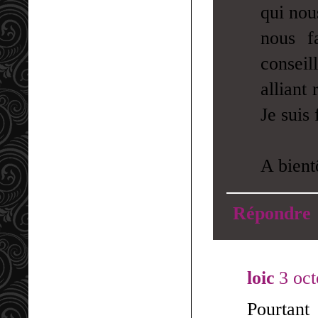
qui nou
nous f
conseil
alliant 
Je suis 
A bient
Répondre
loic
3 oc
Pourtant 