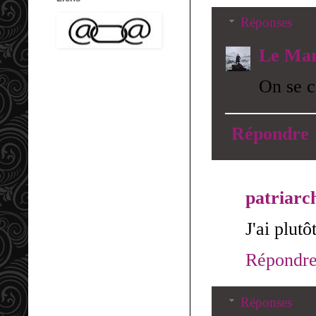
Réponses
Le Mar
On se 
Répondre
patriarc
J'ai plut
Répondr
Réponses