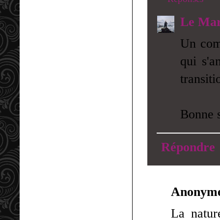
Le Mar
Un comm
qui s'a
transiti
Bonne s
Répondre
Anonym
La natur