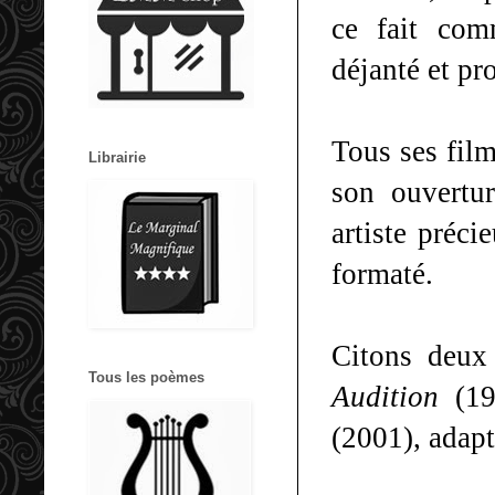
ce fait com
déjanté et pr
Tous ses film
Librairie
son ouvertu
artiste préc
formaté.
Citons deux 
Tous les poèmes
Audition
(1
(2001), adap