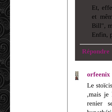
Et, eff
et mêm
Bill", m
Enfin, p
Répondre
orfeenix
Le stoïci
,mais je 
renier 