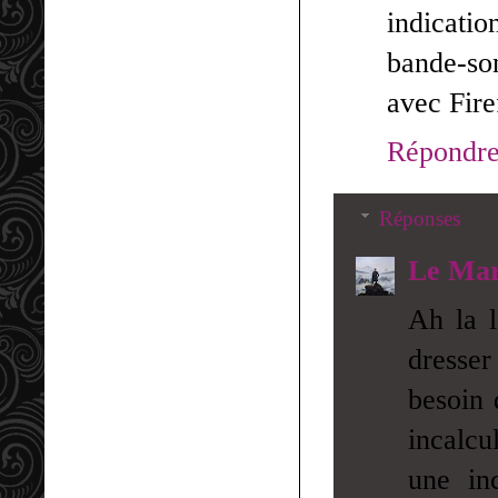
indicati
bande-so
avec Fire
Répondr
Réponses
Le Mar
Ah la l
dresser
besoin 
incalcu
une in