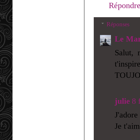
Répondr
Réponses
Le Mar
Salut,
t'inspi
TOUJOU
julie
8 
J'adore
Je t'aim