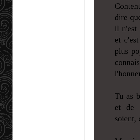
Content
dire qu
il n'es
et c'es
plus po
connai
l'honne
Tu as bi
et de 
soient, 