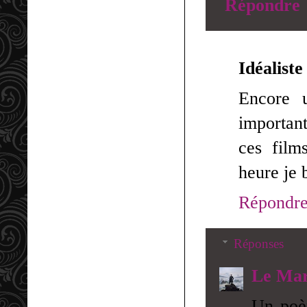
Répondre
Idéaliste
Encore 
important
ces film
heure je 
Répondr
Réponses
Le Mar
Un poèm