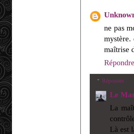
Unknow
ne pas mo
mystère. 
maîtrise d
Répondr
Réponses
Le Mar
La maît
contrôl
Là est l