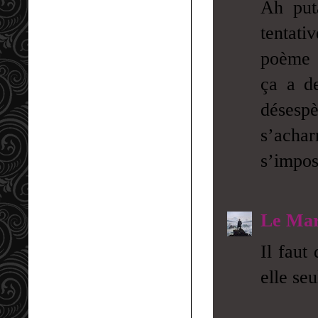
Ah put
tentati
poème e
ça a d
désespè
s’acha
s’impos
Le Mar
Il faut
elle seu