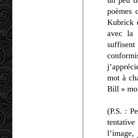
un peu de
poèmes c
Kubrick d
avec la 
suffisen
conformi
j’appréci
mot à cha
Bill » mo
(P.S. : P
tentativ
l’image, 