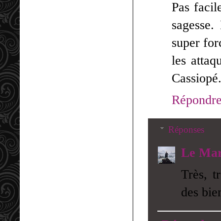
Pas facil
sagesse. 
super for
les attaq
Cassiopé
Répondr
Réponses
Le Mar
Très, t
des bie