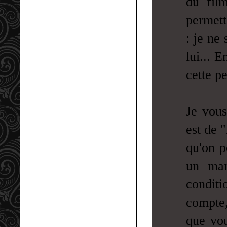
du fil
permett
: je ne
lui... 
cette pe
Je vous
est de 
qu'on p
un man
condit
compte,
que vou