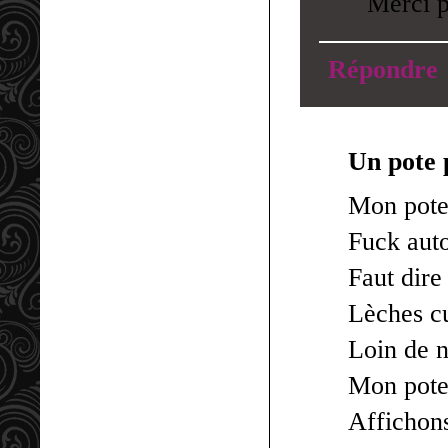
Merci p
Répondre
Un pote 
Mon pote
Fuck auto
Faut dire 
Lèches cu
Loin de n
Mon pote
Affichons