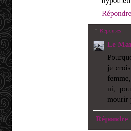
hypothét
Répondr
Réponses
Le Mar
Pourqu
je croi
femme, 
ni, po
mourir 
Répondre