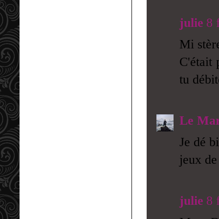
julie
8 
Mi stèr
C'était
tu débit
Le Mar
Je dé bi
jeux de
julie
8 