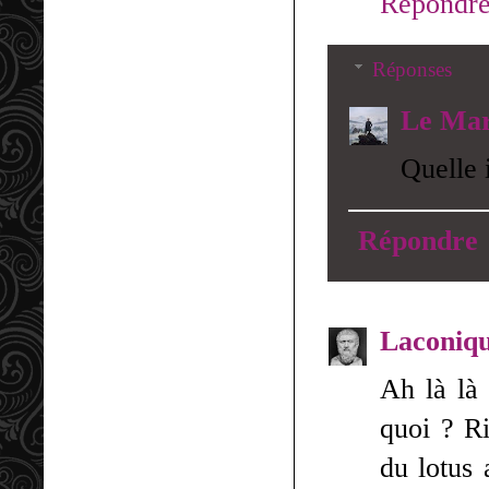
Répondr
Réponses
Le Mar
Quelle 
Répondre
Laconiq
Ah là là 
quoi ? R
du lotus 