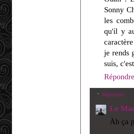
Sonny Chi
les comba
qu'il y a
caractèr
je rends 
suis, c'e
Répondr
Réponses
Le Mar
Àh ça po