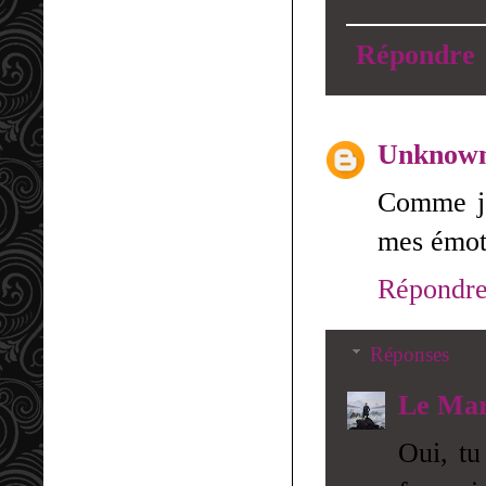
Répondre
Unknow
Comme je 
mes émoti
Répondr
Réponses
Le Mar
Oui, tu