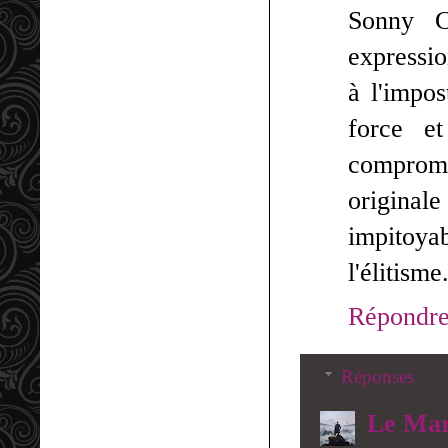
Sonny C
expressio
à l'impos
force et
compromi
original
impitoyab
l'élitism
Répondr
Réponses
Le Mar