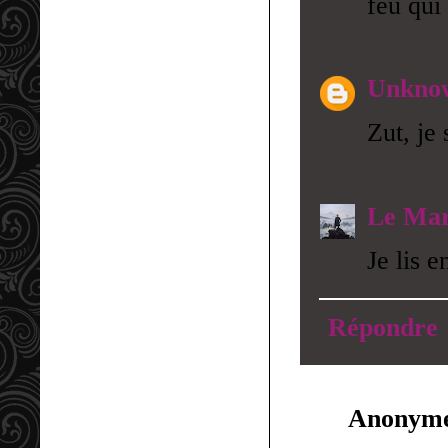
feu qui
Unkno
Zut, je 
Le Mar
Je lis 
Répondre
Anonym