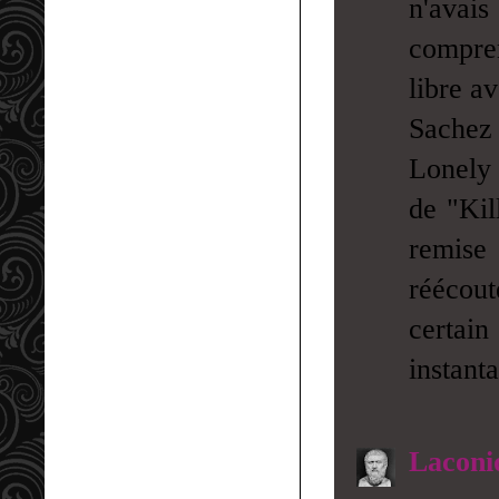
n'avais
compre
libre a
Sachez 
Lonely 
de "Kil
remise
réécout
certai
instant
Laconi