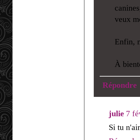
canines
veux mo
Enfin, 
À bient
Répondre
julie
7 fé
Si tu n'ai