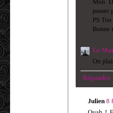
Mon Di
passer p
PS Ton 
Bonne 
Le Mar
On plai
Répondre
Julien
8 
Ouah ! Ex