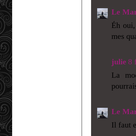
Le Mar
Éh oui,
mes qual
julie
8 
La mode
pourrai
Le Mar
Il faut 