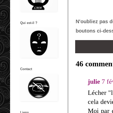
N'oubliez pas d
Qui est-il ?
boutons ci-des
46 comment
Contact
julie
7 fé
Lécher "l
cela devi
Moi par 
Liens