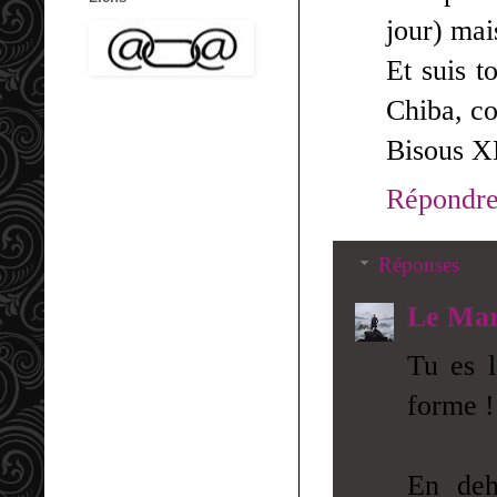
jour) ma
Et suis t
Chiba, co
Bisous X
Répondr
Réponses
Le Mar
Tu es l
forme !
En deh