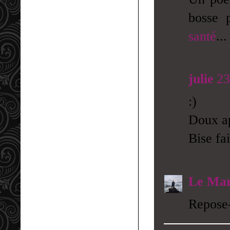
bosse 
santé
...
julie
23
:)
Doux a
Bise fa
Le Mar
Repose-