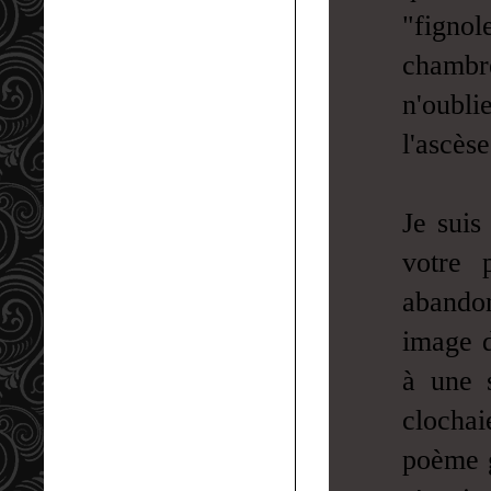
"fignol
chambre
n'oubl
l'ascèse
Je suis
votre 
abandon
image d
à une s
clocha
poème g