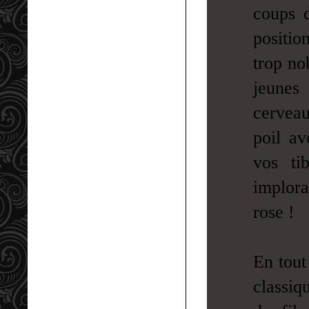
coups d
positio
trop no
jeunes 
cerveau
poil av
vos tib
implora
rose !
En tout
classiq