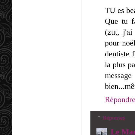
TU es beau
Que tu f
(zut, j'a
pour noël
dentiste 
la plus pa
message 
bien...mê
Répondr
Réponses
Le Mar