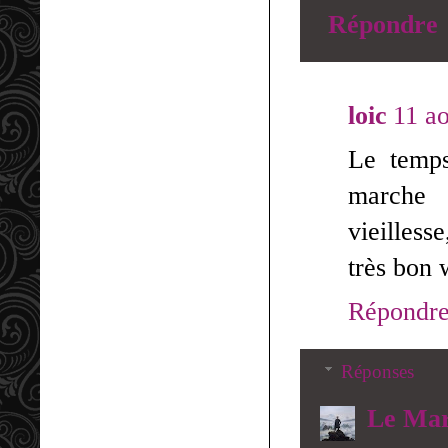
Répondre
loic
11 a
Le temps
marche 
vieillesse
très bon 
Répondr
Réponses
Le Mar