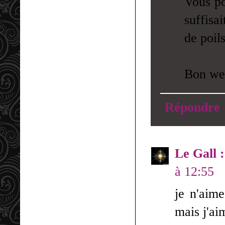
Vous po
suffisa
de poil
Bon we
Répondre
Le Gall 
à 12:55
je n'aime
mais j'ai