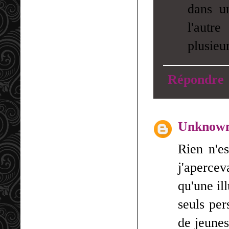
dans u
l'autre
plusieu
Répondre
Unknow
Rien n'es
j'apercev
qu'une il
seuls per
de jeunes