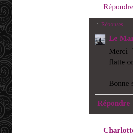
Répondr
Réponses
Le Mar
Merci 
flatte 
Bonne s
Répondre
Charlott