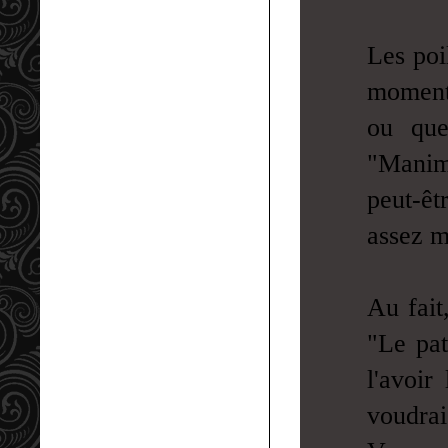
Les poi
moment 
ou que
"Manim
peut-êt
assez m
Au fait
"Le pat
l'avoir
voudrai