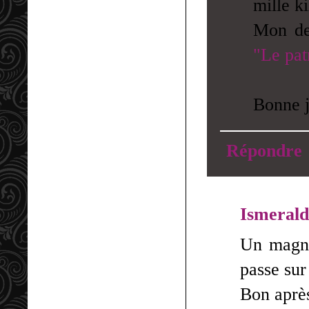
mille k
Mon de
"Le pat
Bonne j
Répondre
Ismeral
Un magni
passe sur
Bon après