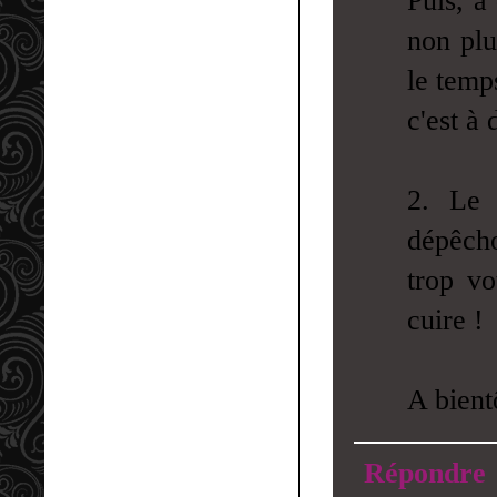
Puis, à
non plu
le temp
c'est à 
2. Le 
dépêcho
trop vo
cuire !
A bient
Répondre