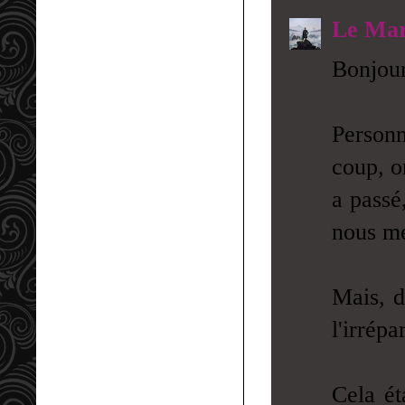
Le Mar
Bonjour
Personn
coup, o
a passé,
nous met
Mais, d
l'irrép
Cela ét