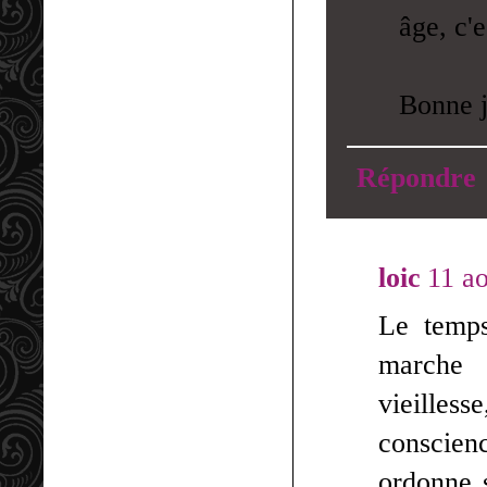
âge, c'e
Bonne j
Répondre
loic
11 a
Le temps
marche 
vieilles
conscienc
ordonne s