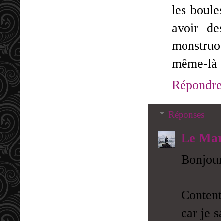
les boule
avoir de
monstruos
même-là .
Répondr
Réponses
Le Mar
Bonjour
Content
car je s