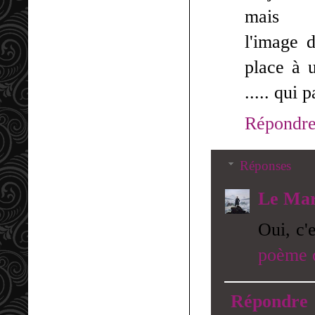
mais
l'image 
place à u
..... qui 
Répondr
Réponses
Le Mar
Oui, c'
poème q
Répondre