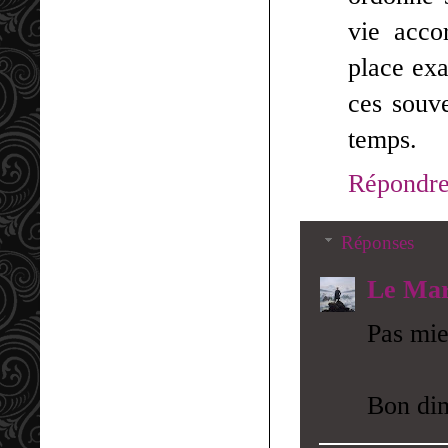
vie acco
place exa
ces souve
temps.
Répondr
Réponses
Le Mar
Pas mie
Bon di