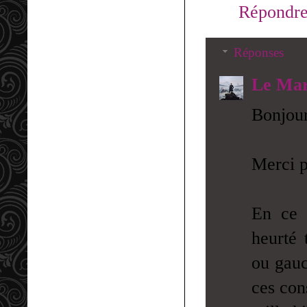
Répondr
Réponses
Le Mar
Bonjour
Merci p
En ce q
heurté 
ou gauc
ces cons