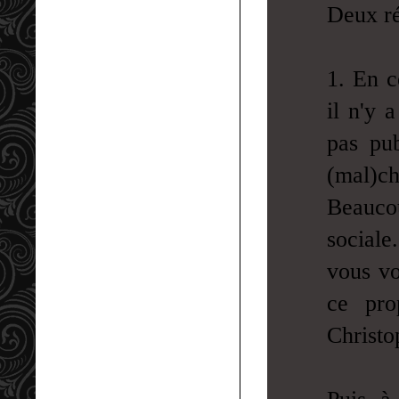
Deux ré
1. En c
il n'y 
pas pu
(mal)c
Beauco
sociale
vous vo
ce pro
Christo