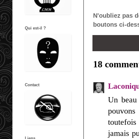
N'oubliez pas d
boutons ci-des
Qui est-il ?
18 comment
Laconiq
Contact
Un beau 
pouvons
toutefois
jamais pu
Liens