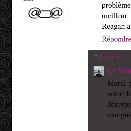
problème
meilleur
Reagan av
Répondr
Réponses
Le Mar
Merci 
notre l
décrépi
exergue