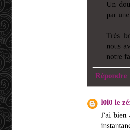
Un dou
par une
Très b
nous av
notre f
Répondre
l0l0 le z
J'ai bien
instantan