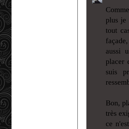
Comme t
plus je
tout ca
façade,
aussi 
placer 
suis p
ressemb
Bon, pl
très ex
ce n'es