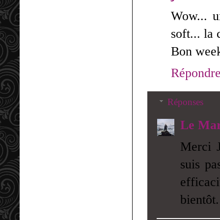
Wow... un
soft... l
Bon week
Répondr
Réponses
Le Mar
Merci J
suis pa
efficac
bientôt.