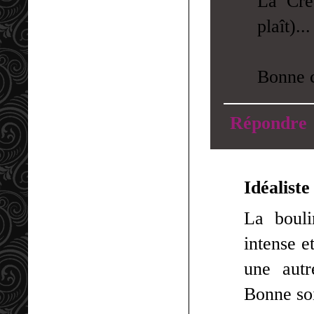
La Cré
plaît)..
Bonne c
Répondre
Idéaliste
La bouli
intense e
une aut
Bonne so