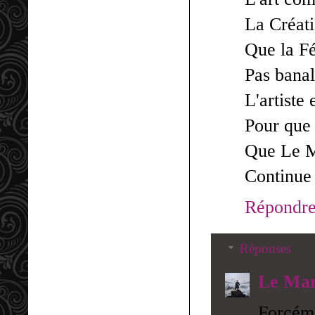
La Créat
Que la Fé
Pas banal
L'artiste 
Pour que 
Que Le M
Continue 
Répondr
Réponses
Le Mar
Forcéme