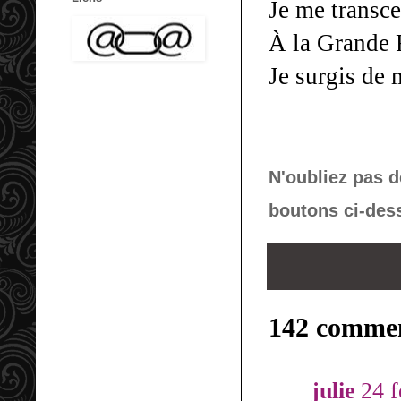
Je me transc
À la Grande F
Je surgis de 
N'oubliez pas d
boutons ci-des
142 commen
julie
24 f