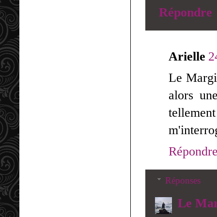
Répondre
Arielle
2
Le Margin
alors un
tellement
m'interro
Répondr
Réponses
Le Mar