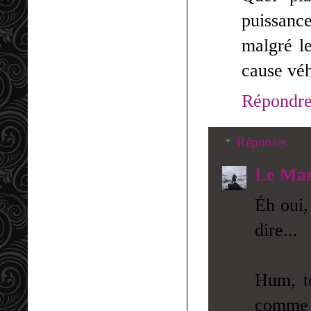
puissance
malgré l
cause véh
Répondr
Réponses
Le Mar
Éh oui,
dire...
Hum, to
comme l