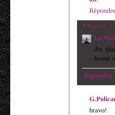
Répondr
Réponses
Le Mar
Au plai
bonne s
Répondre
G.Polica
bravo!