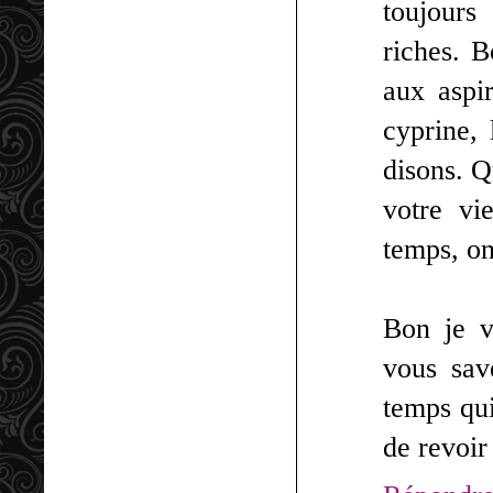
toujours
riches. B
aux aspi
cyprine, 
disons. Qu
votre vi
temps, on
Bon je v
vous sav
temps qu
de revoir