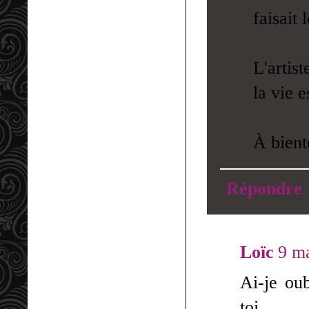
faisait 
L'artist
la vie e
À bient
Répondre
Loïc
9 m
Ai-je oub
toi.