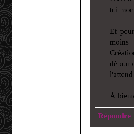
toi mon
Et pou
moins 
Créatio
détour d
l'atten
À bient
Répondre