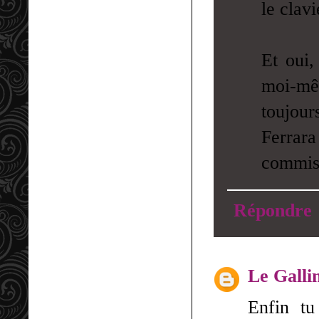
le clavi
Et oui
moi-mêm
toujour
Ferrar
commise
Répondre
Le Galli
Enfin tu