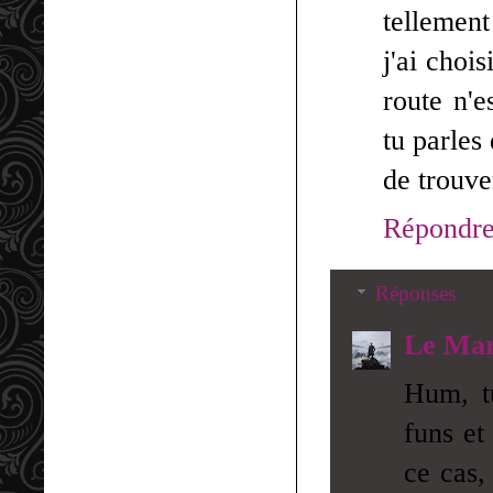
tellement
j'ai choi
route n'e
tu parles
de trouve
Répondr
Réponses
Le Mar
Hum, tu
funs et
ce cas,