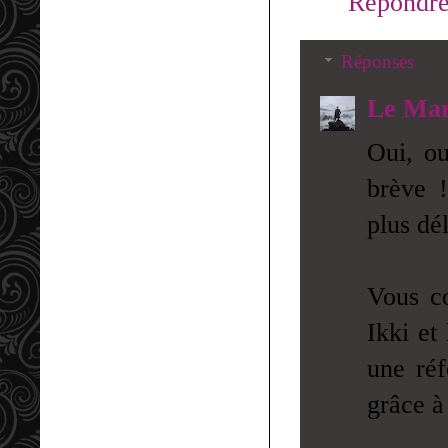
Répondr
Réponses
Le Mar
Oui, ou
brève !
plus dé
Vous co
Ikki et
une réf
grâce à