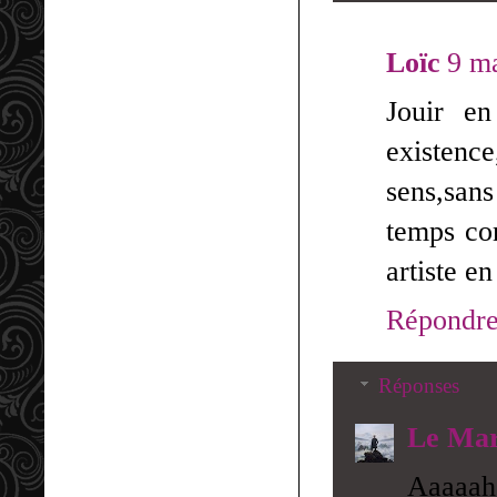
Loïc
9 m
Jouir en
existence
sens,sans
temps com
artiste en
Répondr
Réponses
Le Mar
Aaaaah