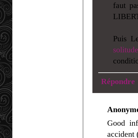
faut p
LIBERT
Puis L
solitud
conditi
Répondre
Anonym
Good inf
accident 