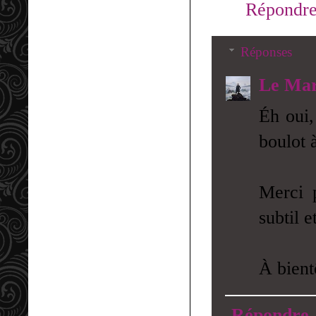
Répondr
Réponses
Le Mar
Éh oui,
boulot à
Merci 
subtil 
À bient
Répondre