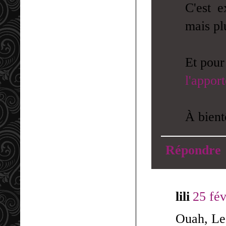
C'est e
mais pl
Et pour 
l'apport
À bient
Répondre
lili
25 fév
Ouah, Le 