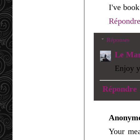
I've book
Répondr
Réponses
Le Mar
Enjoy y
Répondre
Anonym
Your mean