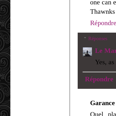
one can e
Thawnks 
Répondr
Réponses
Le Mar
Yes, as
Répondre
Garance
Quel pla