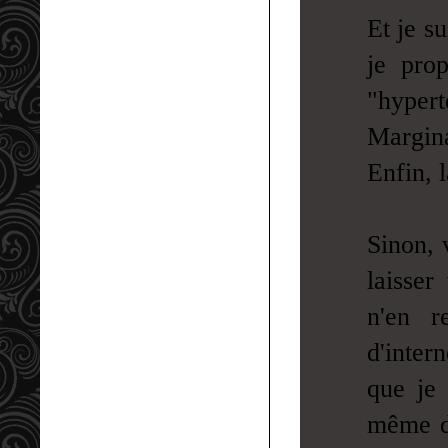
Et je s
je pro
"hyper
Margin
Enfin, 
Sinon, 
laisser
n'en r
d'inter
que je
même de