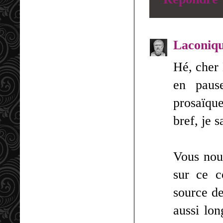
Laconiq
Hé, cher 
en paus
prosaïque
bref, je 
Vous nou
sur ce c
source de
aussi lon