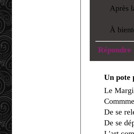
Après l
À bient
Répondre
Un pote 
Le Margin
Commme g
De se rel
De se dép
L'art co