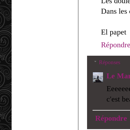
Les doule
Dans les 
El papet
Répondr
Réponses
Le Mar
Eeeeeee
c'est be
Répondre