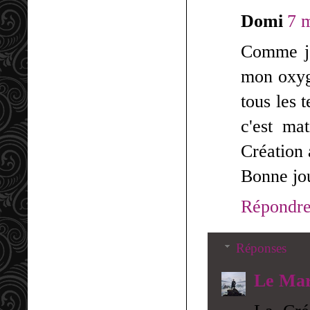
Domi
7 
Comme je
mon oxygè
tous les 
c'est ma
Création 
Bonne jou
Répondr
Réponses
Le Mar