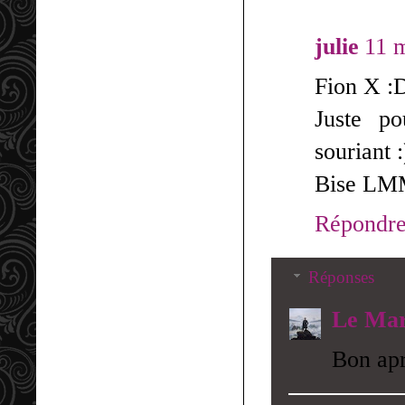
julie
11 
Fion X :
Juste po
souriant :
Bise LM
Répondr
Réponses
Le Mar
Bon apr