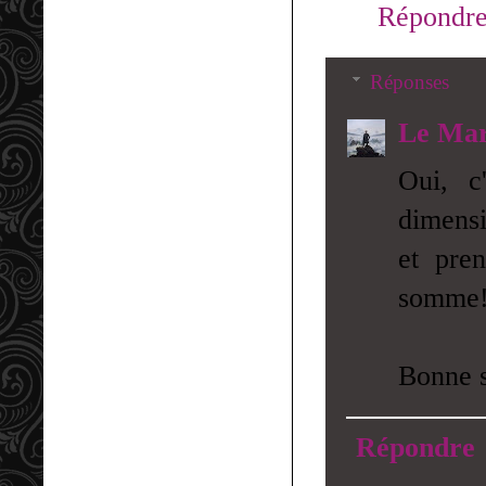
Répondr
Réponses
Le Mar
Oui, c
dimensi
et pre
somme
Bonne s
Répondre